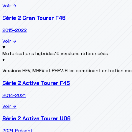
Voir →
Série 2 Gran Tourer F46
2015-2022
Voir →
Motorisations hybrides
16 versions référencées
▾
Versions HEV, MHEV et PHEV. Elles combinent entretien m
Série 2 Active Tourer F45
2014-2021
Voir →
Série 2 Active Tourer U06
2021-Présent