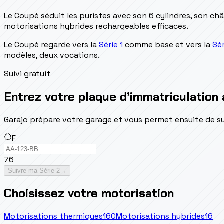
Le Coupé séduit les puristes avec son 6 cylindres, son châs
motorisations hybrides rechargeables efficaces.
Le Coupé regarde vers la
Série 1
comme base et vers la
Sér
modèles, deux vocations.
Suivi gratuit
Entrez votre plaque d’immatriculation 
Garajo prépare votre garage et vous permet ensuite de suivr
F
76
Suivre ma Série 2
→
Choisissez votre motorisation
Motorisations thermiques
160
Motorisations hybrides
16