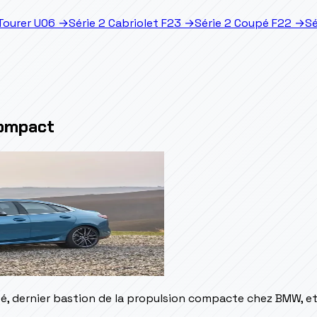
 Tourer U06
→
Série 2 Cabriolet F23
→
Série 2 Coupé F22
→
Sé
compact
upé, dernier bastion de la propulsion compacte chez BMW, e