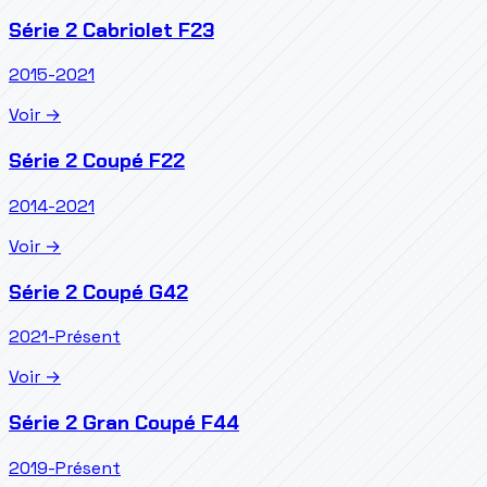
Série 2 Cabriolet F23
2015-2021
Voir →
Série 2 Coupé F22
2014-2021
Voir →
Série 2 Coupé G42
2021-Présent
Voir →
Série 2 Gran Coupé F44
2019-Présent