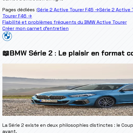
Pages dédiées :
Série 2 Active Tourer F45
→
Série 2 Active
Tourer F46
→
Fiabilité et problèmes fréquents du BMW Active Tourer
Créer mon carnet d'entretien
📖
BMW Série 2 : Le plaisir en format 
La Série 2 existe en deux philosophies distinctes : le Co
avant.