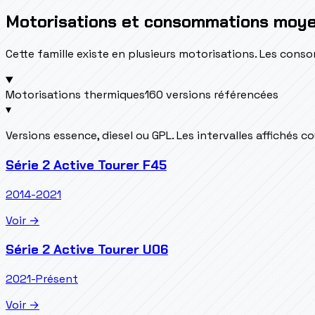
Motorisations et consommations moy
Cette famille existe en plusieurs motorisations. Les con
Motorisations thermiques
160 versions référencées
▾
Versions essence, diesel ou GPL. Les intervalles affichés 
Série 2 Active Tourer F45
2014-2021
Voir →
Série 2 Active Tourer U06
2021-Présent
Voir →