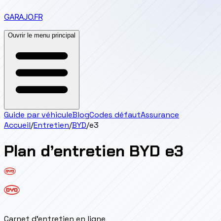
GARAJO
.FR
Ouvrir le menu principal
Guide par véhicule
Blog
Codes défaut
Assurance
Accueil
/
Entretien
/
BYD
/
e3
Plan d’entretien
BYD
e3
Carnet d'entretien en ligne