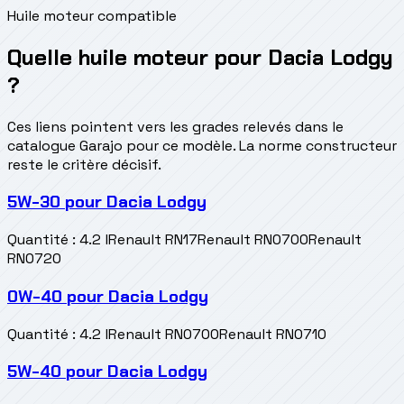
Huile moteur compatible
Quelle huile moteur pour Dacia Lodgy
?
Ces liens pointent vers les grades relevés dans le
catalogue Garajo pour ce modèle. La norme constructeur
reste le critère décisif.
5W-30
pour
Dacia Lodgy
Quantité
:
4.2 l
Renault RN17
Renault RN0700
Renault
RN0720
0W-40
pour
Dacia Lodgy
Quantité
:
4.2 l
Renault RN0700
Renault RN0710
5W-40
pour
Dacia Lodgy