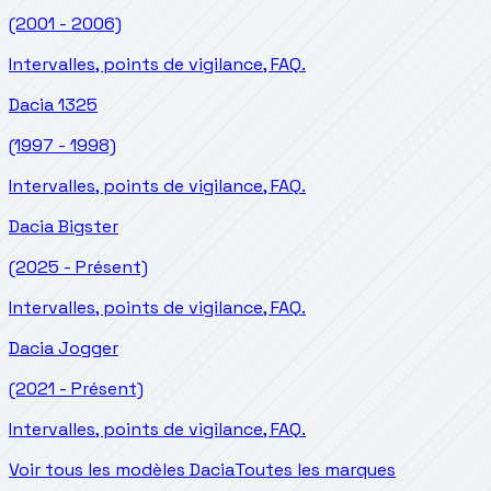
(2001 - 2006)
Intervalles, points de vigilance, FAQ.
Dacia
1325
(1997 - 1998)
Intervalles, points de vigilance, FAQ.
Dacia
Bigster
(2025 - Présent)
Intervalles, points de vigilance, FAQ.
Dacia
Jogger
(2021 - Présent)
Intervalles, points de vigilance, FAQ.
Voir tous les modèles Dacia
Toutes les marques