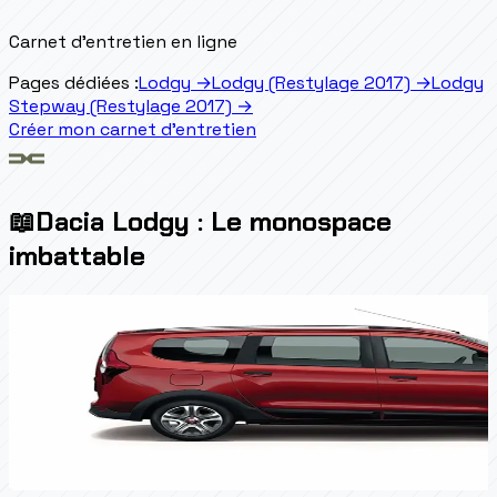
Carnet d'entretien en ligne
Pages dédiées :
Lodgy
→
Lodgy (Restylage 2017)
→
Lodgy
Stepway (Restylage 2017)
→
Créer mon carnet d'entretien
📖
Dacia Lodgy : Le monospace
imbattable