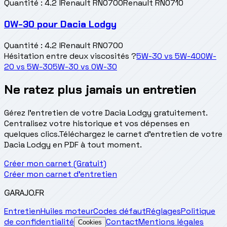
Quantité
:
4.2 l
Renault RN0700
Renault RN0710
0W-30
pour
Dacia Lodgy
Quantité
:
4.2 l
Renault RN0700
Hésitation entre deux viscosités ?
5W-30
vs
5W-40
0W-
20
vs
5W-30
5W-30
vs
0W-30
Ne ratez plus jamais un entretien
Gérez l'entretien de votre Dacia Lodgy gratuitement.
Centralisez votre historique et vos dépenses en
quelques clics.
Téléchargez le carnet d'entretien de votre
Dacia Lodgy en PDF à tout moment.
Créer mon carnet (Gratuit)
Créer mon carnet d'entretien
GARAJO
.FR
Entretien
Huiles moteur
Codes défaut
Réglages
Politique
de confidentialité
Contact
Mentions légales
Cookies