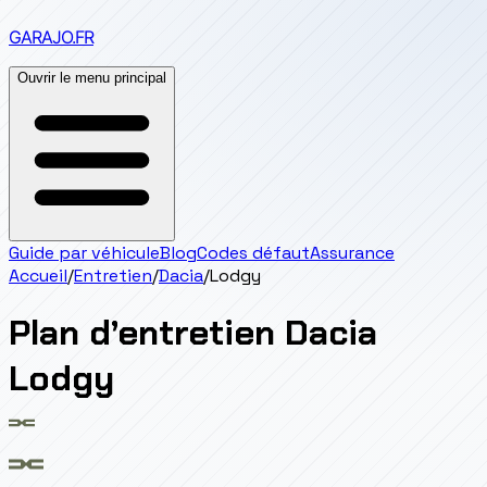
GARAJO
.FR
Ouvrir le menu principal
Guide par véhicule
Blog
Codes défaut
Assurance
Accueil
/
Entretien
/
Dacia
/
Lodgy
Plan d’entretien
Dacia
Lodgy