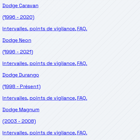
Dodge
Caravan
(1996 - 2020)
Intervalles, points de vigilance, FAQ.
Dodge
Neon
(1996 - 2021)
Intervalles, points de vigilance, FAQ.
Dodge
Durango
(1998 - Présent)
Intervalles, points de vigilance, FAQ.
Dodge
Magnum
(2003 - 2008)
Intervalles, points de vigilance, FAQ.