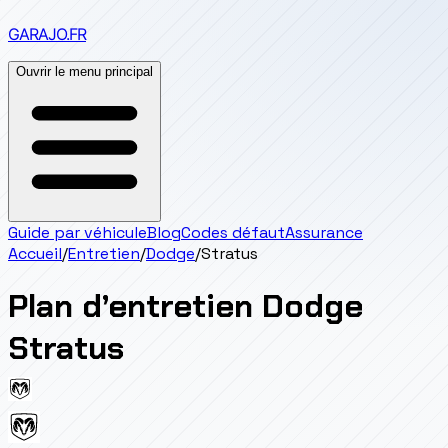
GARAJO
.FR
Ouvrir le menu principal
Guide par véhicule
Blog
Codes défaut
Assurance
Accueil
/
Entretien
/
Dodge
/
Stratus
Plan d’entretien
Dodge
Stratus