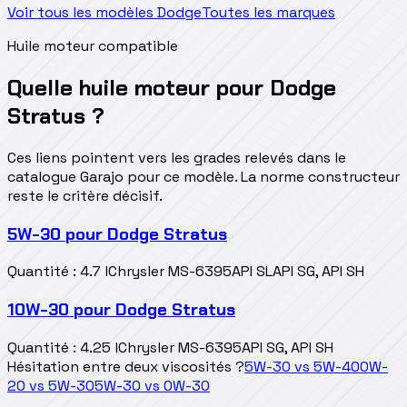
Voir tous les modèles Dodge
Toutes les marques
Huile moteur compatible
Quelle huile moteur pour Dodge
Stratus ?
Ces liens pointent vers les grades relevés dans le
catalogue Garajo pour ce modèle. La norme constructeur
reste le critère décisif.
5W-30
pour
Dodge Stratus
Quantité
:
4.7 l
Chrysler MS-6395
API SL
API SG, API SH
10W-30
pour
Dodge Stratus
Quantité
:
4.25 l
Chrysler MS-6395
API SG, API SH
Hésitation entre deux viscosités ?
5W-30
vs
5W-40
0W-
20
vs
5W-30
5W-30
vs
0W-30