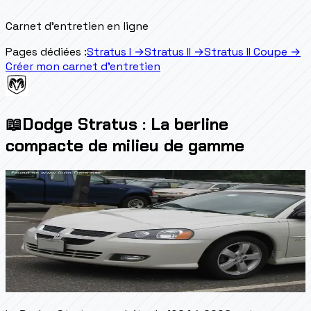
Carnet d'entretien en ligne
Pages dédiées :
Stratus I
→
Stratus II
→
Stratus II Coupe
→
Créer mon carnet d'entretien
📖
Dodge Stratus : La berline
compacte de milieu de gamme