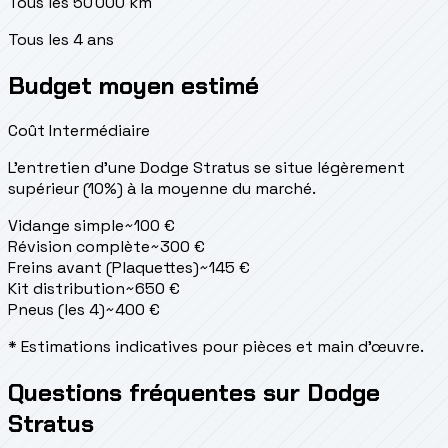
Tous les 50 000 km
Tous les 4 ans
Budget moyen estimé
Coût Intermédiaire
L'entretien d'une Dodge Stratus se situe
légèrement
supérieur (10%) à la moyenne du marché.
Vidange simple
~
100
€
Révision complète
~
300
€
Freins avant (Plaquettes)
~
145
€
Kit distribution
~
650
€
Pneus (les 4)
~
400
€
* Estimations indicatives pour pièces et main d'œuvre.
Questions fréquentes sur Dodge
Stratus