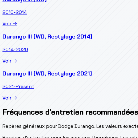
2010-2014
Voir →
Durango III (WD, Restylage 2014)
2014-2020
Voir →
Durango III (WD, Restylage 2021)
2021-Présent
Voir →
Fréquences d'entretien recommandée
Repères généraux pour Dodge Durango. Les valeurs exacte
Repères d’entretien pour les versions thermiques. Les péri