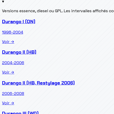
▾
Versions essence, diesel ou GPL. Les intervalles affichés 
Durango I (DN)
1998-2004
Voir →
Durango II (HB)
2004-2006
Voir →
Durango II (HB, Restylage 2006)
2006-2008
Voir →
Durango III (WD)