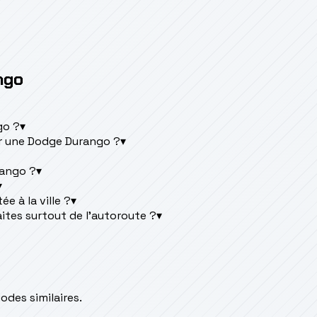
ngo
go ?
▾
r une Dodge Durango ?
▾
rango ?
▾
▾
e à la ville ?
▾
ites surtout de l'autoroute ?
▾
des similaires.