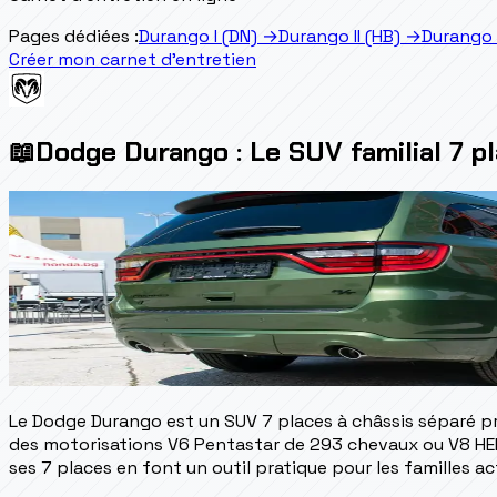
Pages dédiées :
Durango I (DN)
→
Durango II (HB)
→
Durango 
Créer mon carnet d'entretien
📖
Dodge Durango : Le SUV familial 7 p
Le Dodge Durango est un SUV 7 places à châssis séparé p
des motorisations V6 Pentastar de 293 chevaux ou V8 HEM
ses 7 places en font un outil pratique pour les familles ac