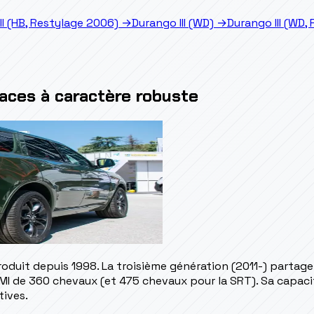
II (HB, Restylage 2006)
→
Durango III (WD)
→
Durango III (WD,
laces à caractère robuste
roduit depuis 1998. La troisième génération (2011-) parta
I de 360 chevaux (et 475 chevaux pour la SRT). Sa capaci
tives.