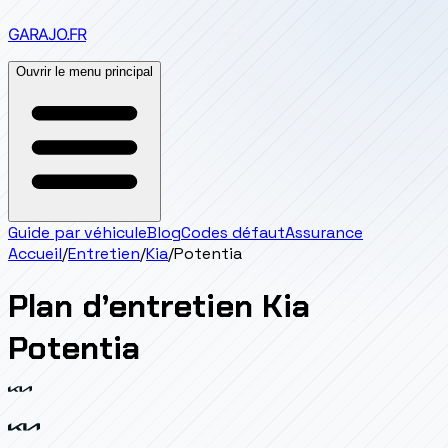
GARAJO
.FR
Ouvrir le menu principal
Guide par véhicule
Blog
Codes défaut
Assurance
Accueil
/
Entretien
/
Kia
/
Potentia
Plan d’entretien
Kia
Potentia