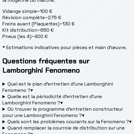
la moyenne du marché.
Vidange simple
~
100
€
Révision complète
~
275
€
Freins avant (Plaquettes)
~
130
€
Kit distribution
~
650
€
Pneus (les 4)
~
400
€
* Estimations indicatives pour pièces et main d'œuvre.
Questions fréquentes sur
Lamborghini Fenomeno
Quel est le plan d’entretien d’une Lamborghini
Fenomeno ?
▾
Quelle est la périodicité d’entretien d’une
Lamborghini Fenomeno ?
▾
Où trouver le programme d’entretien constructeur
pour une Lamborghini Fenomeno ?
▾
Quels sont les problèmes courants sur la Fenomeno ?
▾
Quand remplacer la courroie de distribution sur une