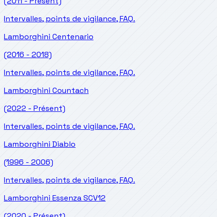
(2011 - Présent)
Intervalles, points de vigilance, FAQ.
Lamborghini
Centenario
(2016 - 2018)
Intervalles, points de vigilance, FAQ.
Lamborghini
Countach
(2022 - Présent)
Intervalles, points de vigilance, FAQ.
Lamborghini
Diablo
(1996 - 2006)
Intervalles, points de vigilance, FAQ.
Lamborghini
Essenza SCV12
(2020 - Présent)