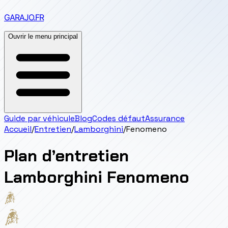
GARAJO
.FR
Ouvrir le menu principal
Guide par véhicule
Blog
Codes défaut
Assurance
Accueil
/
Entretien
/
Lamborghini
/
Fenomeno
Plan d’entretien
Lamborghini
Fenomeno