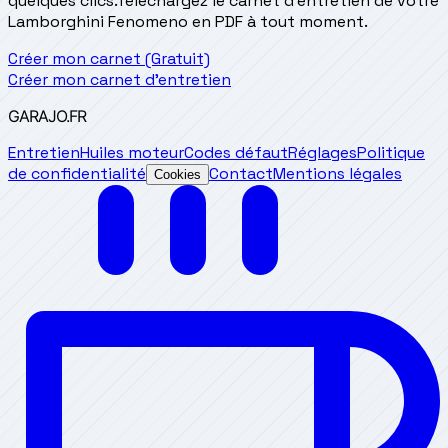
quelques clics.
Téléchargez le carnet d'entretien de votre
Lamborghini Fenomeno en PDF à tout moment.
Créer mon carnet (Gratuit)
Créer mon carnet d'entretien
GARAJO
.FR
Entretien
Huiles moteur
Codes défaut
Réglages
Politique
de confidentialité
Contact
Mentions légales
Cookies