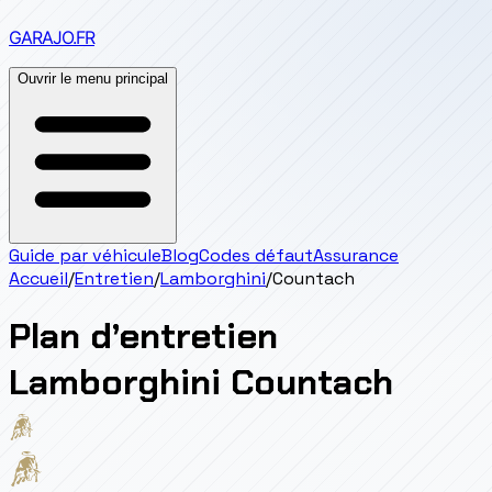
GARAJO
.FR
Ouvrir le menu principal
Guide par véhicule
Blog
Codes défaut
Assurance
Accueil
/
Entretien
/
Lamborghini
/
Countach
Plan d’entretien
Lamborghini
Countach