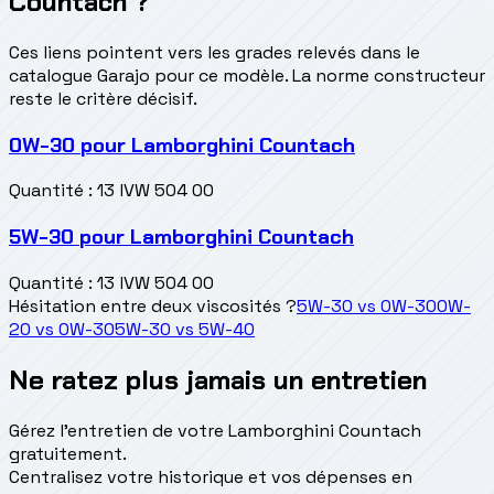
Countach ?
Ces liens pointent vers les grades relevés dans le
catalogue Garajo pour ce modèle. La norme constructeur
reste le critère décisif.
0W-30
pour
Lamborghini Countach
Quantité
:
13 l
VW 504 00
5W-30
pour
Lamborghini Countach
Quantité
:
13 l
VW 504 00
Hésitation entre deux viscosités ?
5W-30
vs
0W-30
0W-
20
vs
0W-30
5W-30
vs
5W-40
Ne ratez plus jamais un entretien
Gérez l'entretien de votre Lamborghini Countach
gratuitement.
Centralisez votre historique et vos dépenses en