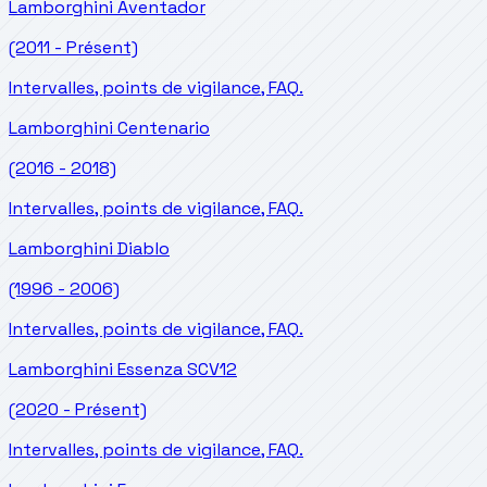
Lamborghini
Aventador
(2011 - Présent)
Intervalles, points de vigilance, FAQ.
Lamborghini
Centenario
(2016 - 2018)
Intervalles, points de vigilance, FAQ.
Lamborghini
Diablo
(1996 - 2006)
Intervalles, points de vigilance, FAQ.
Lamborghini
Essenza SCV12
(2020 - Présent)
Intervalles, points de vigilance, FAQ.