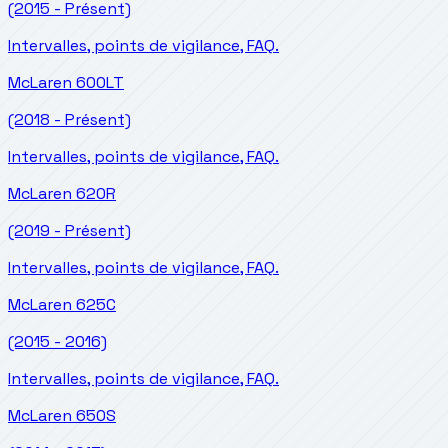
(2015 - Présent)
Intervalles, points de vigilance, FAQ.
McLaren
600LT
(2018 - Présent)
Intervalles, points de vigilance, FAQ.
McLaren
620R
(2019 - Présent)
Intervalles, points de vigilance, FAQ.
McLaren
625C
(2015 - 2016)
Intervalles, points de vigilance, FAQ.
McLaren
650S