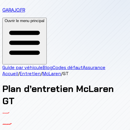
GARAJO
.FR
Ouvrir le menu principal
Guide par véhicule
Blog
Codes défaut
Assurance
Accueil
/
Entretien
/
McLaren
/
GT
Plan d’entretien
McLaren
GT