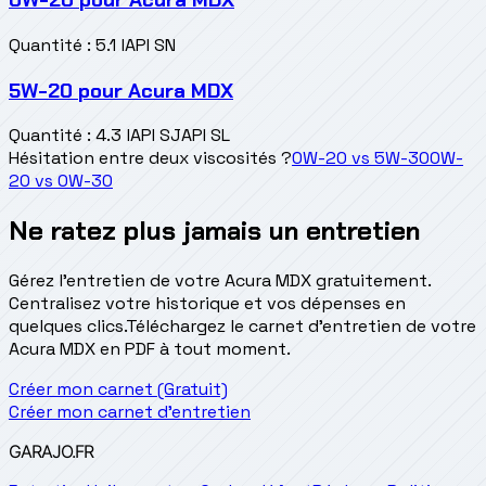
Quantité
:
5.1 l
API SN
5W-20
pour
Acura MDX
Quantité
:
4.3 l
API SJ
API SL
Hésitation entre deux viscosités ?
0W-20
vs
5W-30
0W-
20
vs
0W-30
Ne ratez plus jamais un entretien
Gérez l'entretien de votre Acura MDX gratuitement.
Centralisez votre historique et vos dépenses en
quelques clics.
Téléchargez le carnet d'entretien de votre
Acura MDX en PDF à tout moment.
Créer mon carnet (Gratuit)
Créer mon carnet d'entretien
GARAJO
.FR