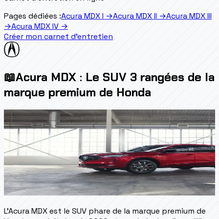
Pages dédiées :
Acura MDX I
→
Acura MDX II
→
Acura MDX III
→
Acura MDX IV
→
Créer mon carnet d'entretien
📖
Acura MDX : Le SUV 3 rangées de la
marque premium de Honda
L'Acura MDX est le SUV phare de la marque premium de