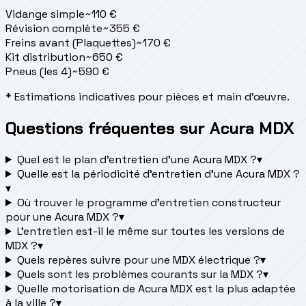
Vidange simple
~
110
€
Révision complète
~
355
€
Freins avant (Plaquettes)
~
170
€
Kit distribution
~
650
€
Pneus (les 4)
~
590
€
* Estimations indicatives pour pièces et main d'œuvre.
Questions fréquentes sur Acura MDX
Quel est le plan d’entretien d’une Acura MDX ?
▾
Quelle est la périodicité d’entretien d’une Acura MDX ?
▾
Où trouver le programme d’entretien constructeur
pour une Acura MDX ?
▾
L'entretien est-il le même sur toutes les versions de
MDX ?
▾
Quels repères suivre pour une MDX électrique ?
▾
Quels sont les problèmes courants sur la MDX ?
▾
Quelle motorisation de Acura MDX est la plus adaptée
à la ville ?
▾