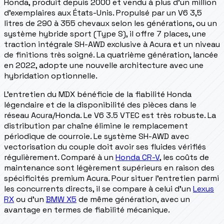
Honda, produit depuis 2000 et vendu à plus d'un million
d'exemplaires aux États-Unis. Propulsé par un V6 3,5
litres de 290 à 355 chevaux selon les générations, ou un
système hybride sport (Type S), il offre 7 places, une
traction intégrale SH-AWD exclusive à Acura et un niveau
de finitions très soigné. La quatrième génération, lancée
en 2022, adopte une nouvelle architecture avec une
hybridation optionnelle.
L'entretien du MDX bénéficie de la fiabilité Honda
légendaire et de la disponibilité des pièces dans le
réseau Acura/Honda. Le V6 3.5 VTEC est très robuste. La
distribution par chaîne élimine le remplacement
périodique de courroie. Le système SH-AWD avec
vectorisation du couple doit avoir ses fluides vérifiés
régulièrement. Comparé à un
Honda CR-V
, les coûts de
maintenance sont légèrement supérieurs en raison des
spécificités premium Acura. Pour situer l'entretien parmi
les concurrents directs, il se compare à celui d'un
Lexus
RX
ou d'un
BMW X5
de même génération, avec un
avantage en termes de fiabilité mécanique.