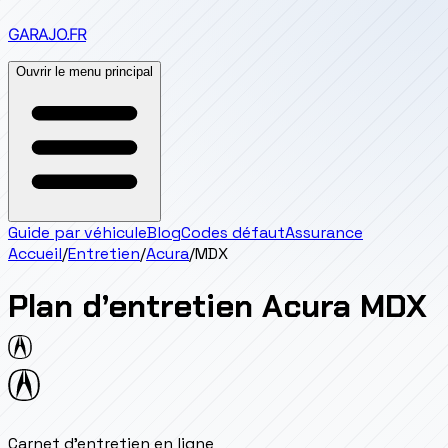
GARAJO
.FR
Ouvrir le menu principal
Guide par véhicule
Blog
Codes défaut
Assurance
Accueil
/
Entretien
/
Acura
/
MDX
Plan d’entretien
Acura
MDX
Carnet d'entretien en ligne