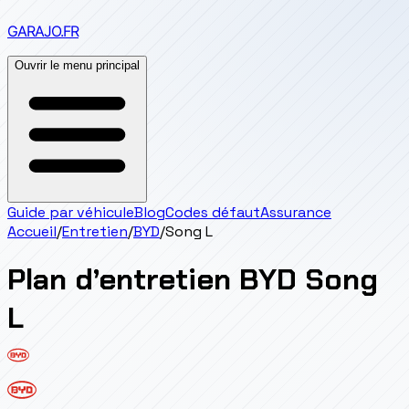
GARAJO
.FR
Ouvrir le menu principal
Guide par véhicule
Blog
Codes défaut
Assurance
Accueil
/
Entretien
/
BYD
/
Song L
Plan d’entretien
BYD
Song
L