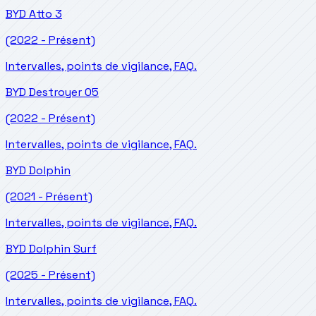
BYD
Atto 3
(2022 - Présent)
Intervalles, points de vigilance, FAQ.
BYD
Destroyer 05
(2022 - Présent)
Intervalles, points de vigilance, FAQ.
BYD
Dolphin
(2021 - Présent)
Intervalles, points de vigilance, FAQ.
BYD
Dolphin Surf
(2025 - Présent)
Intervalles, points de vigilance, FAQ.