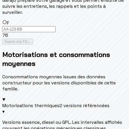
Garajo prépare votre garage et vous permet ensuite de
suivre les entretiens, les rappels et les points à
surveiller.
F
76
Suivre ma F6
→
Motorisations et consommations
moyennes
Consommations moyennes issues des données
constructeur pour les versions disponibles de cette
famille.
Motorisations thermiques
2 versions référencées
▾
Versions essence, diesel ou GPL. Les intervalles affichés
couvrent les opérations mécaniques classiques.