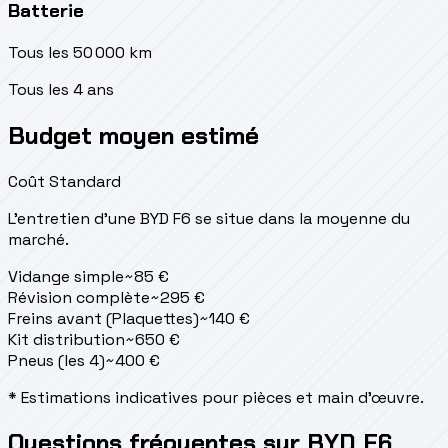
Batterie
Tous les 50 000 km
Tous les 4 ans
Budget moyen estimé
Coût Standard
L'entretien d'une BYD F6 se situe
dans la moyenne du
marché.
Vidange simple
~
85
€
Révision complète
~
295
€
Freins avant (Plaquettes)
~
140
€
Kit distribution
~
650
€
Pneus (les 4)
~
400
€
* Estimations indicatives pour pièces et main d'œuvre.
Questions fréquentes sur BYD F6