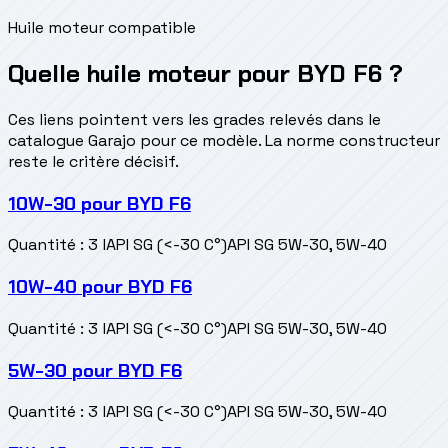
Huile moteur compatible
Quelle huile moteur pour BYD F6 ?
Ces liens pointent vers les grades relevés dans le
catalogue Garajo pour ce modèle. La norme constructeur
reste le critère décisif.
10W-30
pour
BYD F6
Quantité
:
3 l
API SG (<-30 C°)
API SG 5W-30, 5W-40
10W-40
pour
BYD F6
Quantité
:
3 l
API SG (<-30 C°)
API SG 5W-30, 5W-40
5W-30
pour
BYD F6
Quantité
:
3 l
API SG (<-30 C°)
API SG 5W-30, 5W-40