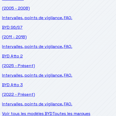
(2005 - 2008)
Intervalles, points de vigilance, FAQ.
BYD
S6/S7
(2011 - 2018)
Intervalles, points de vigilance, FAQ.
BYD
Atto 2
(2025 - Présent)
Intervalles, points de vigilance, FAQ.
BYD
Atto 3
(2022 - Présent)
Intervalles, points de vigilance, FAQ.
Voir tous les modèles BYD
Toutes les marques