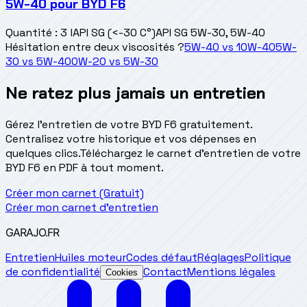
5W-40
pour
BYD F6
Quantité
:
3 l
API SG (<-30 C°)
API SG 5W-30, 5W-40
Hésitation entre deux viscosités ?
5W-40
vs
10W-40
5W-
30
vs
5W-40
0W-20
vs
5W-30
Ne ratez plus jamais un entretien
Gérez l'entretien de votre BYD F6 gratuitement.
Centralisez votre historique et vos dépenses en
quelques clics.
Téléchargez le carnet d'entretien de votre
BYD F6 en PDF à tout moment.
Créer mon carnet (Gratuit)
Créer mon carnet d'entretien
GARAJO
.FR
Entretien
Huiles moteur
Codes défaut
Réglages
Politique
de confidentialité
Contact
Mentions légales
Cookies