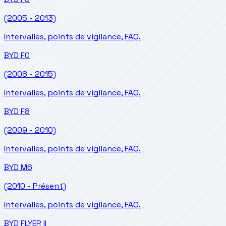
(2005 - 2013)
Intervalles, points de vigilance, FAQ.
BYD
F0
(2008 - 2015)
Intervalles, points de vigilance, FAQ.
BYD
F8
(2009 - 2010)
Intervalles, points de vigilance, FAQ.
BYD
M6
(2010 - Présent)
Intervalles, points de vigilance, FAQ.
BYD
FLYER II