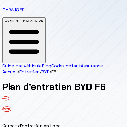
GARAJO
.FR
Ouvrir le menu principal
Guide par véhicule
Blog
Codes défaut
Assurance
Accueil
/
Entretien
/
BYD
/
F6
Plan d’entretien
BYD
F6
Carnet d'entretien en ligne