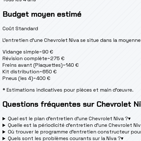
Budget moyen estimé
Coût Standard
L'entretien d'une Chevrolet Niva se situe
dans la moyenne
Vidange simple
~
90
€
Révision complète
~
275
€
Freins avant (Plaquettes)
~
140
€
Kit distribution
~
650
€
Pneus (les 4)
~
400
€
* Estimations indicatives pour pièces et main d'œuvre.
Questions fréquentes sur Chevrolet N
Quel est le plan d’entretien d’une Chevrolet Niva ?
▾
Quelle est la périodicité d’entretien d’une Chevrolet Niv
Où trouver le programme d’entretien constructeur pour
Quels sont les problèmes courants sur la Niva ?
▾