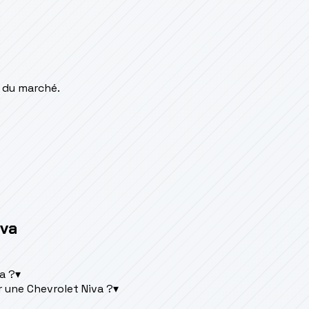
 du marché.
iva
a ?
▾
 une Chevrolet Niva ?
▾