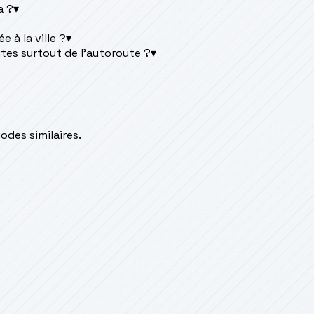
a ?
▾
 à la ville ?
▾
ites surtout de l'autoroute ?
▾
des similaires.