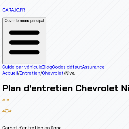
GARAJO
.FR
Ouvrir le menu principal
Guide par véhicule
Blog
Codes défaut
Assurance
Accueil
/
Entretien
/
Chevrolet
/
Niva
Plan d’entretien
Chevrolet
N
Carnet d'entretien en ligne