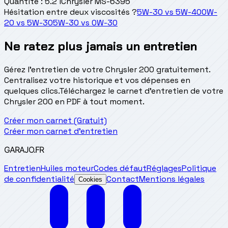
Quantité
:
5.2 l
Chrysler MS-6395
Hésitation entre deux viscosités ?
5W-30
vs
5W-40
0W-
20
vs
5W-30
5W-30
vs
0W-30
Ne ratez plus jamais un entretien
Gérez l'entretien de votre Chrysler 200 gratuitement.
Centralisez votre historique et vos dépenses en
quelques clics.
Téléchargez le carnet d'entretien de votre
Chrysler 200 en PDF à tout moment.
Créer mon carnet (Gratuit)
Créer mon carnet d'entretien
GARAJO
.FR
Entretien
Huiles moteur
Codes défaut
Réglages
Politique
de confidentialité
Contact
Mentions légales
Cookies