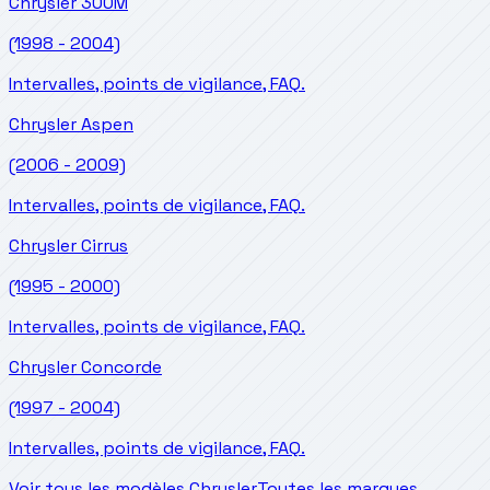
Chrysler
300M
(1998 - 2004)
Intervalles, points de vigilance, FAQ.
Chrysler
Aspen
(2006 - 2009)
Intervalles, points de vigilance, FAQ.
Chrysler
Cirrus
(1995 - 2000)
Intervalles, points de vigilance, FAQ.
Chrysler
Concorde
(1997 - 2004)
Intervalles, points de vigilance, FAQ.
Voir tous les modèles Chrysler
Toutes les marques