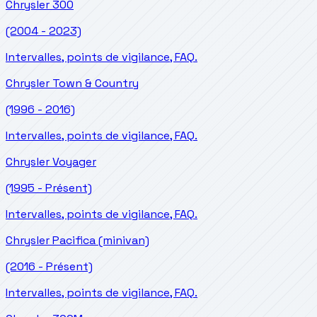
Chrysler
300
(2004 - 2023)
Intervalles, points de vigilance, FAQ.
Chrysler
Town & Country
(1996 - 2016)
Intervalles, points de vigilance, FAQ.
Chrysler
Voyager
(1995 - Présent)
Intervalles, points de vigilance, FAQ.
Chrysler
Pacifica (minivan)
(2016 - Présent)
Intervalles, points de vigilance, FAQ.