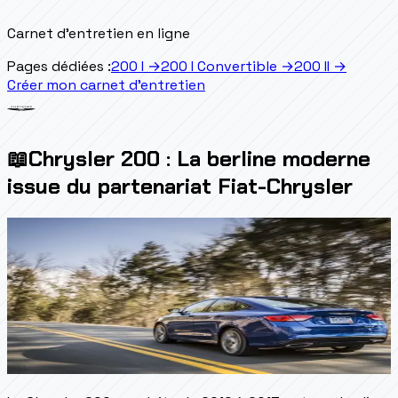
Carnet d'entretien en ligne
Pages dédiées :
200 I
→
200 I Convertible
→
200 II
→
Créer mon carnet d'entretien
📖
Chrysler 200 : La berline moderne
issue du partenariat Fiat-Chrysler