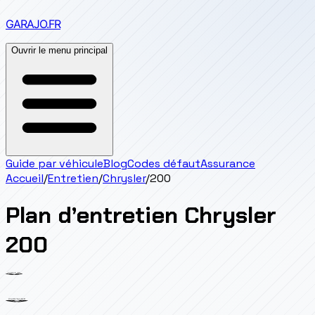
GARAJO
.FR
Ouvrir le menu principal
Guide par véhicule
Blog
Codes défaut
Assurance
Accueil
/
Entretien
/
Chrysler
/
200
Plan d’entretien
Chrysler
200