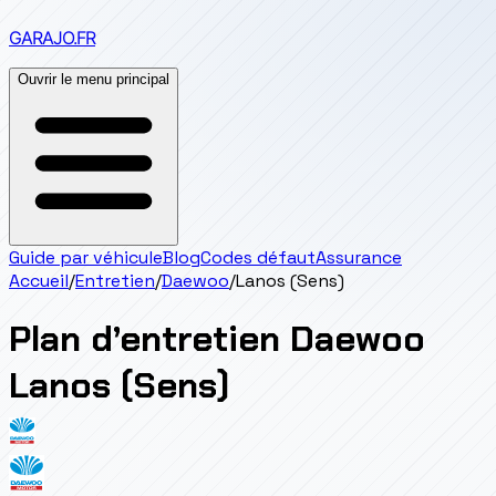
GARAJO
.FR
Ouvrir le menu principal
Guide par véhicule
Blog
Codes défaut
Assurance
Accueil
/
Entretien
/
Daewoo
/
Lanos (Sens)
Plan d’entretien
Daewoo
Lanos (Sens)