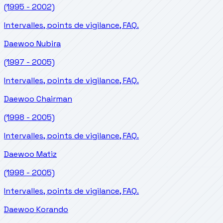
(1995 - 2002)
Intervalles, points de vigilance, FAQ.
Daewoo
Nubira
(1997 - 2005)
Intervalles, points de vigilance, FAQ.
Daewoo
Chairman
(1998 - 2005)
Intervalles, points de vigilance, FAQ.
Daewoo
Matiz
(1998 - 2005)
Intervalles, points de vigilance, FAQ.
Daewoo
Korando