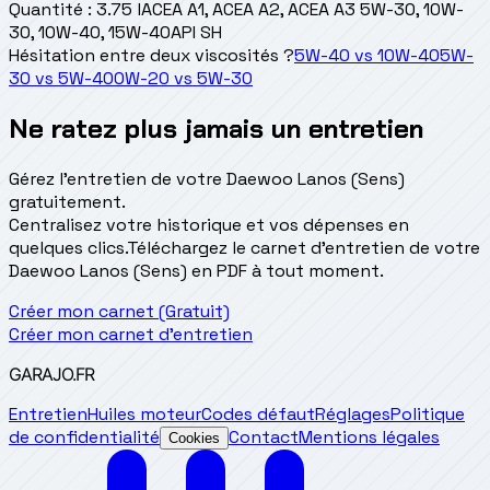
Quantité
:
3.75 l
ACEA A1, ACEA A2, ACEA A3 5W-30, 10W-
30, 10W-40, 15W-40
API SH
Hésitation entre deux viscosités ?
5W-40
vs
10W-40
5W-
30
vs
5W-40
0W-20
vs
5W-30
Ne ratez plus jamais un entretien
Gérez l'entretien de votre Daewoo Lanos (Sens)
gratuitement.
Centralisez votre historique et vos dépenses en
quelques clics.
Téléchargez le carnet d'entretien de votre
Daewoo Lanos (Sens) en PDF à tout moment.
Créer mon carnet (Gratuit)
Créer mon carnet d'entretien
GARAJO
.FR
Entretien
Huiles moteur
Codes défaut
Réglages
Politique
de confidentialité
Contact
Mentions légales
Cookies