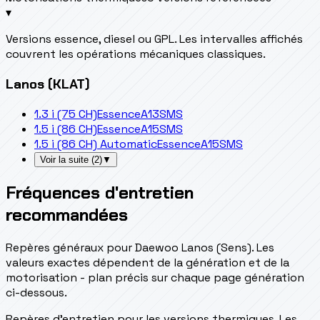
▾
Versions essence, diesel ou GPL. Les intervalles affichés
couvrent les opérations mécaniques classiques.
Lanos (KLAT)
1.3 i (75 CH)
Essence
A13SMS
1.5 i (86 CH)
Essence
A15SMS
1.5 i (86 CH) Automatic
Essence
A15SMS
Voir la suite
(
2
)
▼
Fréquences d'entretien
recommandées
Repères généraux pour Daewoo Lanos (Sens). Les
valeurs exactes dépendent de la génération et de la
motorisation - plan précis sur chaque page génération
ci-dessous.
Repères d’entretien pour les versions thermiques. Les