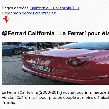
Pages dédiées :
California
→
California T
→
Créer mon carnet d'entretien
📖
Ferrari California : La Ferrari pour él
La Ferrari California (2008-2017) voulait ouvrir la marque à
version California T pour plus de couple et moins d'émissi
fronts.