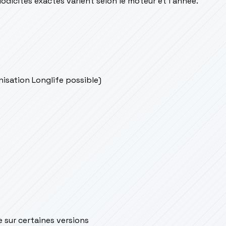
odicités exactes varient selon le moteur et l’année.
onisation Longlife possible)
e sur certaines versions