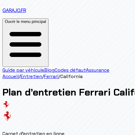
GARAJO
.FR
Ouvrir le menu principal
Guide par véhicule
Blog
Codes défaut
Assurance
Accueil
/
Entretien
/
Ferrari
/
California
Plan d’entretien
Ferrari
Cali
Carnet d'entretien en ligne