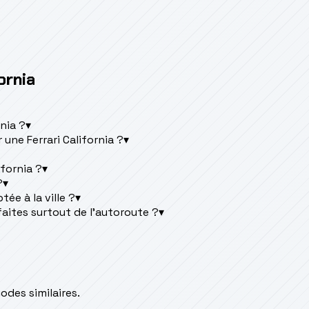
ornia
rnia ?
▾
une Ferrari California ?
▾
ifornia ?
▾
?
▾
tée à la ville ?
▾
 faites surtout de l'autoroute ?
▾
des similaires.