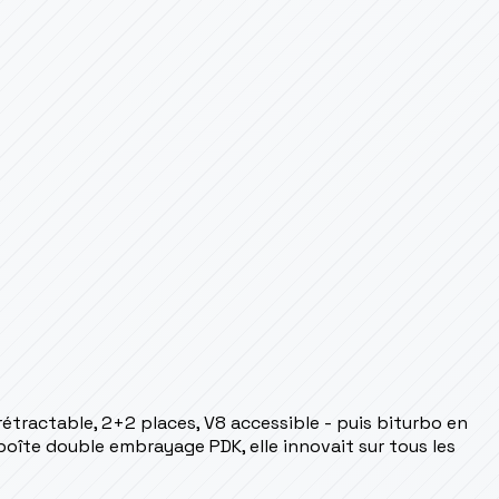
e rétractable, 2+2 places, V8 accessible - puis biturbo en
 boîte double embrayage PDK, elle innovait sur tous les