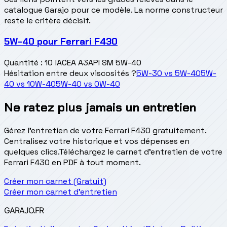
catalogue Garajo pour ce modèle. La norme constructeur
reste le critère décisif.
5W-40
pour
Ferrari F430
Quantité
:
10 l
ACEA A3
API SM 5W-40
Hésitation entre deux viscosités ?
5W-30
vs
5W-40
5W-
40
vs
10W-40
5W-40
vs
0W-40
Ne ratez plus jamais un entretien
Gérez l'entretien de votre Ferrari F430 gratuitement.
Centralisez votre historique et vos dépenses en
quelques clics.
Téléchargez le carnet d'entretien de votre
Ferrari F430 en PDF à tout moment.
Créer mon carnet (Gratuit)
Créer mon carnet d'entretien
GARAJO
.FR