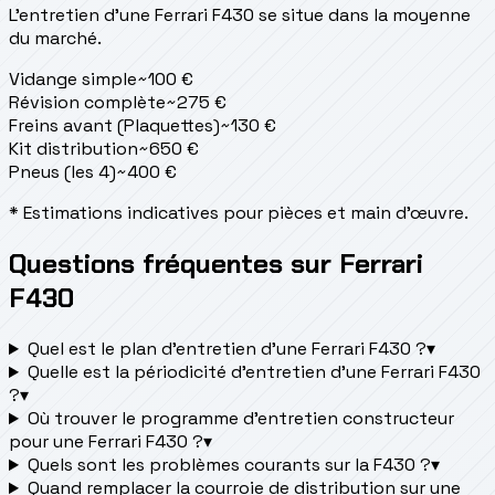
L'entretien d'une Ferrari F430 se situe
dans la moyenne
du marché.
Vidange simple
~
100
€
Révision complète
~
275
€
Freins avant (Plaquettes)
~
130
€
Kit distribution
~
650
€
Pneus (les 4)
~
400
€
* Estimations indicatives pour pièces et main d'œuvre.
Questions fréquentes sur Ferrari
F430
Quel est le plan d’entretien d’une Ferrari F430 ?
▾
Quelle est la périodicité d’entretien d’une Ferrari F430
?
▾
Où trouver le programme d’entretien constructeur
pour une Ferrari F430 ?
▾
Quels sont les problèmes courants sur la F430 ?
▾
Quand remplacer la courroie de distribution sur une