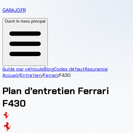
GARAJO
.FR
Ouvrir le menu principal
Guide par véhicule
Blog
Codes défaut
Assurance
Accueil
/
Entretien
/
Ferrari
/
F430
Plan d’entretien
Ferrari
F430