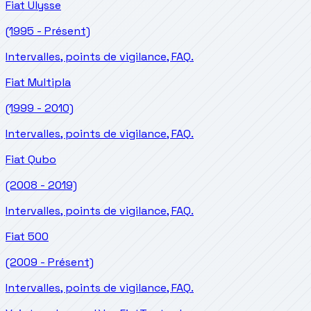
Fiat
Ulysse
(1995 - Présent)
Intervalles, points de vigilance, FAQ.
Fiat
Multipla
(1999 - 2010)
Intervalles, points de vigilance, FAQ.
Fiat
Qubo
(2008 - 2019)
Intervalles, points de vigilance, FAQ.
Fiat
500
(2009 - Présent)
Intervalles, points de vigilance, FAQ.