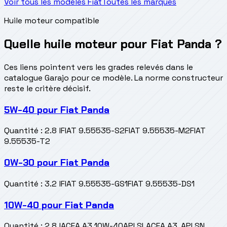
Voir tous les modèles Fiat
Toutes les marques
Huile moteur compatible
Quelle huile moteur pour Fiat Panda ?
Ces liens pointent vers les grades relevés dans le
catalogue Garajo pour ce modèle. La norme constructeur
reste le critère décisif.
5W-40
pour
Fiat Panda
Quantité
:
2.8 l
FIAT 9.55535-S2
FIAT 9.55535-M2
FIAT
9.55535-T2
0W-30
pour
Fiat Panda
Quantité
:
3.2 l
FIAT 9.55535-GS1
FIAT 9.55535-DS1
10W-40
pour
Fiat Panda
Quantité
:
2.8 l
ACEA A3 10W-40
API SL
ACEA A3, API SN