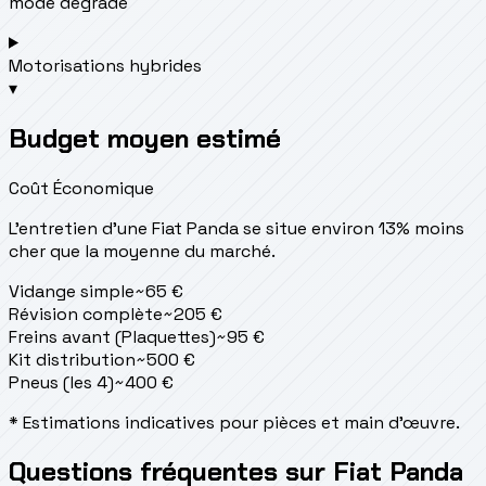
mode dégradé
Motorisations hybrides
▾
Budget moyen estimé
Coût Économique
L'entretien d'une Fiat Panda se situe
environ 13% moins
cher que la moyenne du marché.
Vidange simple
~
65
€
Révision complète
~
205
€
Freins avant (Plaquettes)
~
95
€
Kit distribution
~
500
€
Pneus (les 4)
~
400
€
* Estimations indicatives pour pièces et main d'œuvre.
Questions fréquentes sur Fiat Panda