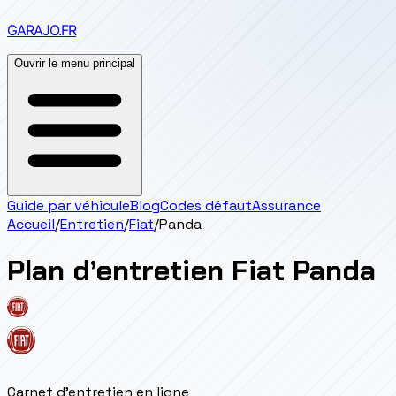
GARAJO
.FR
Ouvrir le menu principal
Guide par véhicule
Blog
Codes défaut
Assurance
Accueil
/
Entretien
/
Fiat
/
Panda
Plan d’entretien
Fiat
Panda
Carnet d'entretien en ligne