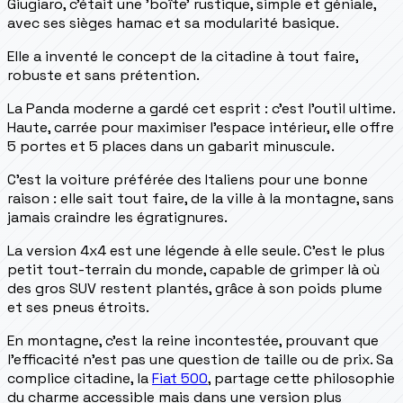
Giugiaro, c'était une 'boîte' rustique, simple et géniale,
avec ses sièges hamac et sa modularité basique.
Elle a inventé le concept de la citadine à tout faire,
robuste et sans prétention.
La Panda moderne a gardé cet esprit : c'est l'outil ultime.
Haute, carrée pour maximiser l'espace intérieur, elle offre
5 portes et 5 places dans un gabarit minuscule.
C'est la voiture préférée des Italiens pour une bonne
raison : elle sait tout faire, de la ville à la montagne, sans
jamais craindre les égratignures.
La version 4x4 est une légende à elle seule. C'est le plus
petit tout-terrain du monde, capable de grimper là où
des gros SUV restent plantés, grâce à son poids plume
et ses pneus étroits.
En montagne, c'est la reine incontestée, prouvant que
l'efficacité n'est pas une question de taille ou de prix. Sa
complice citadine, la
Fiat 500
, partage cette philosophie
du charme accessible mais dans une version plus