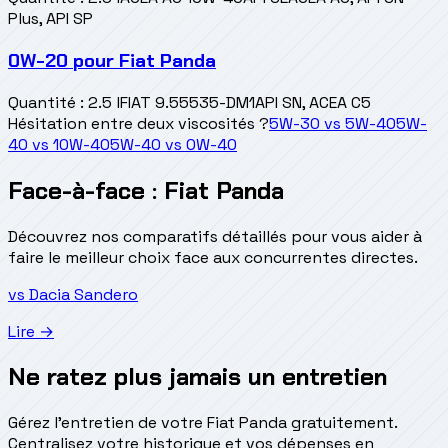
Plus, API SP
0W-20
pour
Fiat Panda
Quantité
:
2.5 l
FIAT 9.55535-DM1
API SN, ACEA C5
Hésitation entre deux viscosités ?
5W-30
vs
5W-40
5W-
40
vs
10W-40
5W-40
vs
0W-40
Face-à-face : Fiat Panda
Découvrez nos comparatifs détaillés pour vous aider à
faire le meilleur choix face aux concurrentes directes.
vs
Dacia
Sandero
Lire →
Ne ratez plus jamais un entretien
Gérez l'entretien de votre Fiat Panda gratuitement.
Centralisez votre historique et vos dépenses en