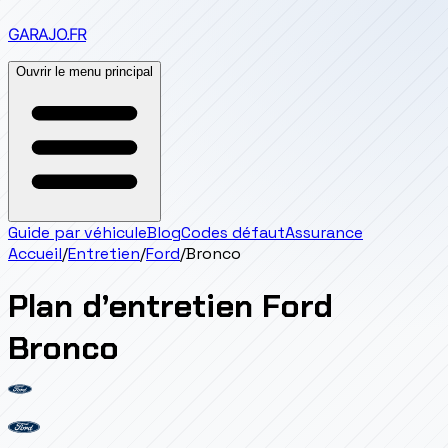
GARAJO
.FR
Ouvrir le menu principal
Guide par véhicule
Blog
Codes défaut
Assurance
Accueil
/
Entretien
/
Ford
/
Bronco
Plan d’entretien
Ford
Bronco