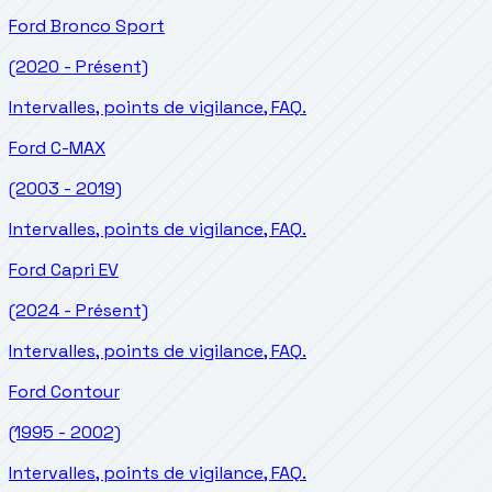
Ford
Bronco Sport
(2020 - Présent)
Intervalles, points de vigilance, FAQ.
Ford
C-MAX
(2003 - 2019)
Intervalles, points de vigilance, FAQ.
Ford
Capri EV
(2024 - Présent)
Intervalles, points de vigilance, FAQ.
Ford
Contour
(1995 - 2002)
Intervalles, points de vigilance, FAQ.