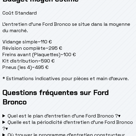
Coût Standard
L'entretien d'une Ford Bronco se situe
dans la moyenne
du marché.
Vidange simple
~
110
€
Révision complète
~
295
€
Freins avant (Plaquettes)
~
100
€
Kit distribution
~
590
€
Pneus (les 4)
~
495
€
* Estimations indicatives pour pièces et main d'œuvre.
Questions fréquentes sur Ford
Bronco
Quel est le plan d’entretien d’une Ford Bronco ?
▾
Quelle est la périodicité d’entretien d’une Ford Bronco
?
▾
Où trouver le programme d’entretien constructeur