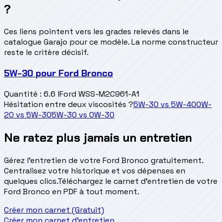
?
Ces liens pointent vers les grades relevés dans le
catalogue Garajo pour ce modèle. La norme constructeur
reste le critère décisif.
5W-30
pour
Ford Bronco
Quantité
:
6.6 l
Ford WSS-M2C961-A1
Hésitation entre deux viscosités ?
5W-30
vs
5W-40
0W-
20
vs
5W-30
5W-30
vs
0W-30
Ne ratez plus jamais un entretien
Gérez l'entretien de votre Ford Bronco gratuitement.
Centralisez votre historique et vos dépenses en
quelques clics.
Téléchargez le carnet d'entretien de votre
Ford Bronco en PDF à tout moment.
Créer mon carnet (Gratuit)
Créer mon carnet d'entretien