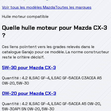
Voir tous les modèles Mazda
Toutes les marques
Huile moteur compatible
Quelle huile moteur pour Mazda CX-3
?
Ces liens pointent vers les grades relevés dans le
catalogue Garajo pour ce modèle. La norme constructeur
reste le critère décisif.
5W-30
pour
Mazda CX-3
Quantité
:
4.2 l
ILSAC GF-4, ILSAC GF-5
ACEA C3
ACEA A5
0W-20, 5W-30
0W-20
pour
Mazda CX-3
Quantité
:
4.2 l
ILSAC GF-4, ILSAC GF-5
ACEA A5 0W-20,
5W-30
API SN 0W-20, 5W-30