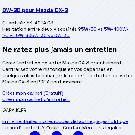
0W-30
pour
Mazda CX-3
Quantité
:
5.1 l
ACEA C3
Hésitation entre deux viscosités ?
5W-30
vs
5W-40
0W-
20
vs
5W-30
5W-30
vs
0W-30
Ne ratez plus jamais un entretien
Gérez l'entretien de votre Mazda CX-3 gratuitement.
Centralisez votre historique et vos dépenses en
quelques clics.
Téléchargez le carnet d'entretien de votre
Mazda CX-3 en PDF à tout moment.
Créer mon carnet (Gratuit)
Créer mon carnet d'entretien
GARAJO
.FR
Entretien
Huiles moteur
Codes défaut
Réglages
Politique
de confidentialité
Contact
Mentions légales
Cookies