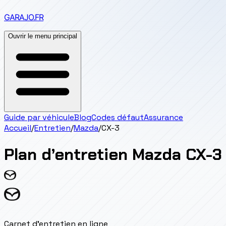
GARAJO
.FR
Ouvrir le menu principal
Guide par véhicule
Blog
Codes défaut
Assurance
Accueil
/
Entretien
/
Mazda
/
CX-3
Plan d’entretien
Mazda
CX-3
Carnet d'entretien en ligne