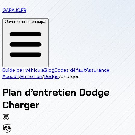
GARAJO
.FR
Ouvrir le menu principal
Guide par véhicule
Blog
Codes défaut
Assurance
Accueil
/
Entretien
/
Dodge
/
Charger
Plan d’entretien
Dodge
Charger