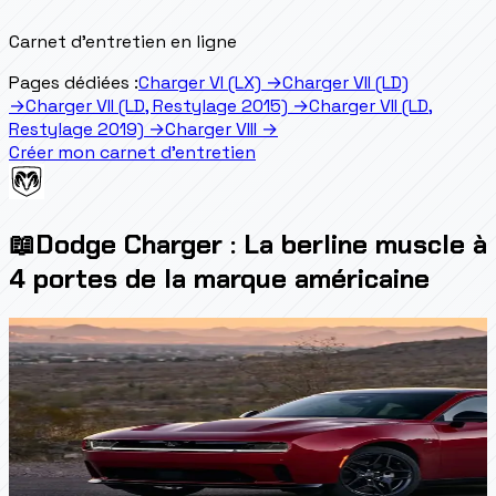
Carnet d'entretien en ligne
Pages dédiées :
Charger VI (LX)
→
Charger VII (LD)
→
Charger VII (LD, Restylage 2015)
→
Charger VII (LD,
Restylage 2019)
→
Charger VIII
→
Créer mon carnet d'entretien
📖
Dodge Charger : La berline muscle à
4 portes de la marque américaine