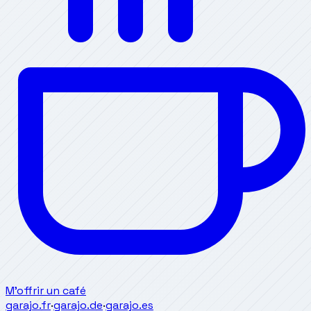
M'offrir un café
garajo.fr
·
garajo.de
·
garajo.es