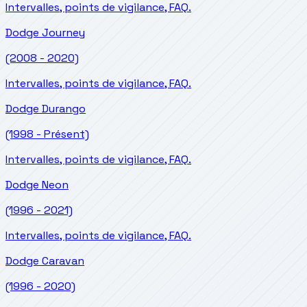
Intervalles, points de vigilance, FAQ.
Dodge
Journey
(2008 - 2020)
Intervalles, points de vigilance, FAQ.
Dodge
Durango
(1998 - Présent)
Intervalles, points de vigilance, FAQ.
Dodge
Neon
(1996 - 2021)
Intervalles, points de vigilance, FAQ.
Dodge
Caravan
(1996 - 2020)