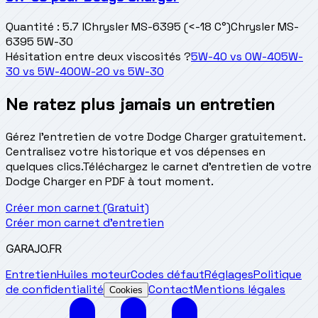
Quantité
:
5.7 l
Chrysler MS-6395 (<-18 C°)
Chrysler MS-
6395 5W-30
Hésitation entre deux viscosités ?
5W-40
vs
0W-40
5W-
30
vs
5W-40
0W-20
vs
5W-30
Ne ratez plus jamais un entretien
Gérez l'entretien de votre Dodge Charger gratuitement.
Centralisez votre historique et vos dépenses en
quelques clics.
Téléchargez le carnet d'entretien de votre
Dodge Charger en PDF à tout moment.
Créer mon carnet (Gratuit)
Créer mon carnet d'entretien
GARAJO
.FR
Entretien
Huiles moteur
Codes défaut
Réglages
Politique
de confidentialité
Contact
Mentions légales
Cookies