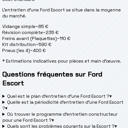
L'entretien d'une Ford Escort se situe
dans la moyenne
du marché.
Vidange simple
~
85
€
Révision complète
~
235
€
Freins avant (Plaquettes)
~
110
€
Kit distribution
~
590
€
Pneus (les 4)
~
400
€
* Estimations indicatives pour pièces et main d'œuvre.
Questions fréquentes sur Ford
Escort
Quel est le plan d’entretien d’une Ford Escort ?
▾
Quelle est la périodicité d’entretien d’une Ford Escort
?
▾
Où trouver le programme d’entretien constructeur
pour une Ford Escort ?
▾
Quels sont les problèmes courants sur la Escort ?
▾