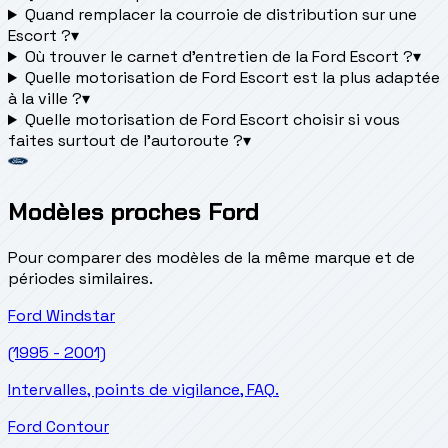
Quand remplacer la courroie de distribution sur une
Escort ?
▾
Où trouver le carnet d'entretien de la Ford Escort ?
▾
Quelle motorisation de Ford Escort est la plus adaptée
à la ville ?
▾
Quelle motorisation de Ford Escort choisir si vous
faites surtout de l'autoroute ?
▾
Modèles proches Ford
Pour comparer des modèles de la même marque et de
périodes similaires.
Ford
Windstar
(1995 - 2001)
Intervalles, points de vigilance, FAQ.
Ford
Contour