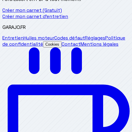
Créer mon carnet (Gratuit)
Créer mon carnet d'entretien
GARAJO
.FR
Entretien
Huiles moteur
Codes défaut
Réglages
Politique
de confidentialité
Contact
Mentions légales
Cookies