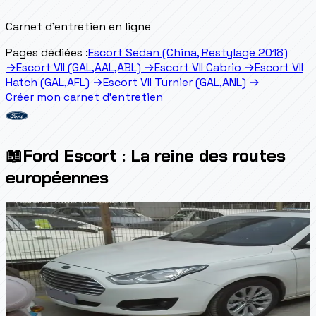
Carnet d'entretien en ligne
Pages dédiées :
Escort Sedan (China, Restylage 2018)
→
Escort VII (GAL,AAL,ABL)
→
Escort VII Cabrio
→
Escort VII
Hatch (GAL,AFL)
→
Escort VII Turnier (GAL,ANL)
→
Créer mon carnet d'entretien
📖
Ford Escort : La reine des routes
européennes