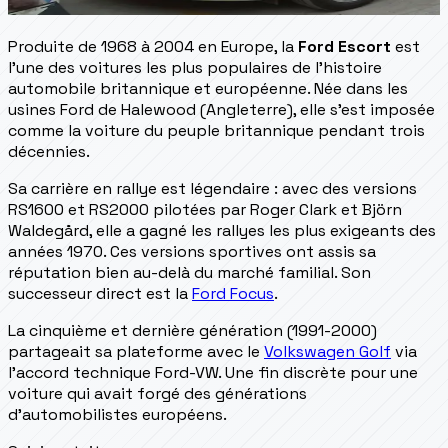
Produite de 1968 à 2004 en Europe, la
Ford Escort
est
l'une des voitures les plus populaires de l'histoire
automobile britannique et européenne. Née dans les
usines Ford de Halewood (Angleterre), elle s'est imposée
comme la voiture du peuple britannique pendant trois
décennies.
Sa carrière en rallye est légendaire : avec des versions
RS1600 et RS2000 pilotées par Roger Clark et Björn
Waldegård, elle a gagné les rallyes les plus exigeants des
années 1970. Ces versions sportives ont assis sa
réputation bien au-delà du marché familial. Son
successeur direct est la
Ford Focus
.
La cinquième et dernière génération (1991-2000)
partageait sa plateforme avec le
Volkswagen Golf
via
l'accord technique Ford-VW. Une fin discrète pour une
voiture qui avait forgé des générations
d'automobilistes européens.