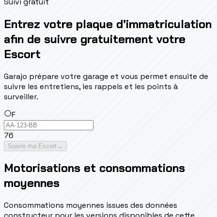
Suivi gratuit
Entrez votre plaque d’immatriculation
afin de suivre gratuitement votre
Escort
Garajo prépare votre garage et vous permet ensuite de
suivre les entretiens, les rappels et les points à
surveiller.
F
76
Suivre ma Escort
→
Motorisations et consommations
moyennes
Consommations moyennes issues des données
constructeur pour les versions disponibles de cette