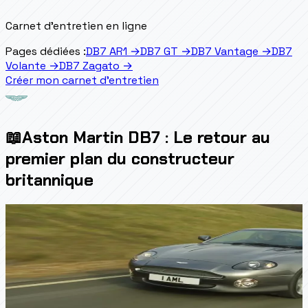
Carnet d'entretien en ligne
Pages dédiées :
DB7 AR1
→
DB7 GT
→
DB7 Vantage
→
DB7
Volante
→
DB7 Zagato
→
Créer mon carnet d'entretien
📖
Aston Martin DB7 : Le retour au
premier plan du constructeur
britannique