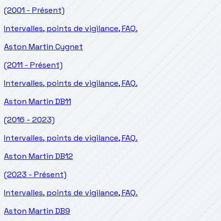
(2001 - Présent)
Intervalles, points de vigilance, FAQ.
Aston Martin
Cygnet
(2011 - Présent)
Intervalles, points de vigilance, FAQ.
Aston Martin
DB11
(2016 - 2023)
Intervalles, points de vigilance, FAQ.
Aston Martin
DB12
(2023 - Présent)
Intervalles, points de vigilance, FAQ.
Aston Martin
DB9