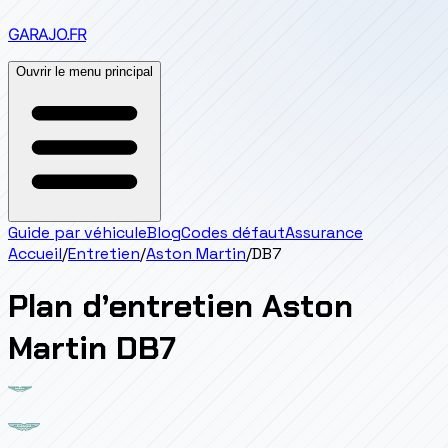
GARAJO
.FR
Ouvrir le menu principal
Guide par véhicule
Blog
Codes défaut
Assurance
Accueil
/
Entretien
/
Aston Martin
/
DB7
Plan d’entretien
Aston
Martin
DB7