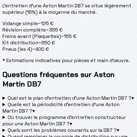
L'entretien d'une Aston Martin DB7 se situe
légèrement
supérieur (16%) à la moyenne du marché.
Vidange simple
~
125
€
Révision complète
~
355
€
Freins avant (Plaquettes)
~
155
€
Kit distribution
~
650
€
Pneus (les 4)
~
400
€
* Estimations indicatives pour pièces et main d'œuvre.
Questions fréquentes sur Aston
Martin DB7
Quel est le plan d’entretien d’une Aston Martin DB7 ?
▾
Quelle est la périodicité d’entretien d’une Aston
Martin DB7 ?
▾
Où trouver le programme d’entretien constructeur
pour une Aston Martin DB7 ?
▾
Quels sont les problèmes courants sur la DB7 ?
▾
Quand remplacer la courroie de distribution sur une