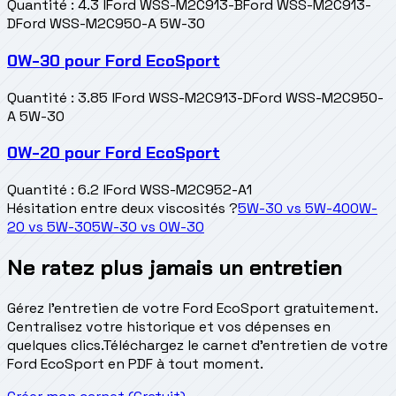
Quantité
:
4.3 l
Ford WSS-M2C913-B
Ford WSS-M2C913-
D
Ford WSS-M2C950-A 5W-30
0W-30
pour
Ford EcoSport
Quantité
:
3.85 l
Ford WSS-M2C913-D
Ford WSS-M2C950-
A 5W-30
0W-20
pour
Ford EcoSport
Quantité
:
6.2 l
Ford WSS-M2C952-A1
Hésitation entre deux viscosités ?
5W-30
vs
5W-40
0W-
20
vs
5W-30
5W-30
vs
0W-30
Ne ratez plus jamais un entretien
Gérez l'entretien de votre Ford EcoSport gratuitement.
Centralisez votre historique et vos dépenses en
quelques clics.
Téléchargez le carnet d'entretien de votre
Ford EcoSport en PDF à tout moment.