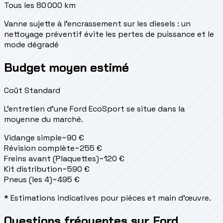
Tous les 80 000 km
Vanne sujette à l'encrassement sur les diesels : un
nettoyage préventif évite les pertes de puissance et le
mode dégradé
Budget moyen estimé
Coût Standard
L'entretien d'une Ford EcoSport se situe
dans la
moyenne du marché.
Vidange simple
~
90
€
Révision complète
~
255
€
Freins avant (Plaquettes)
~
120
€
Kit distribution
~
590
€
Pneus (les 4)
~
495
€
* Estimations indicatives pour pièces et main d'œuvre.
Questions fréquentes sur Ford