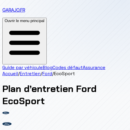
GARAJO
.FR
Ouvrir le menu principal
Guide par véhicule
Blog
Codes défaut
Assurance
Accueil
/
Entretien
/
Ford
/
EcoSport
Plan d’entretien
Ford
EcoSport