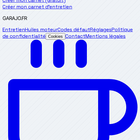
Créer mon carnet (Gratuit)
Créer mon carnet d'entretien
GARAJO
.FR
Entretien
Huiles moteur
Codes défaut
Réglages
Politique
de confidentialité
Contact
Mentions légales
Cookies