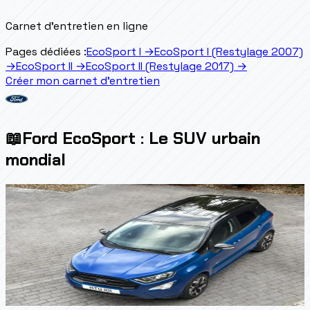
Carnet d'entretien en ligne
Pages dédiées :
EcoSport I
→
EcoSport I (Restylage 2007)
→
EcoSport II
→
EcoSport II (Restylage 2017)
→
Créer mon carnet d'entretien
📖
Ford EcoSport : Le SUV urbain
mondial