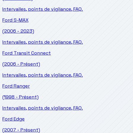
Intervalles, points de vigilance, FAQ.
Ford
S-MAX
(2006 - 2023)
Intervalles, points de vigilance, FAQ.
Ford
Transit Connect
(2006 - Présent)
Intervalles, points de vigilance, FAQ.
Ford
Ranger
(1998 - Présent)
Intervalles, points de vigilance, FAQ.
Ford
Edge
(2007 - Présent)