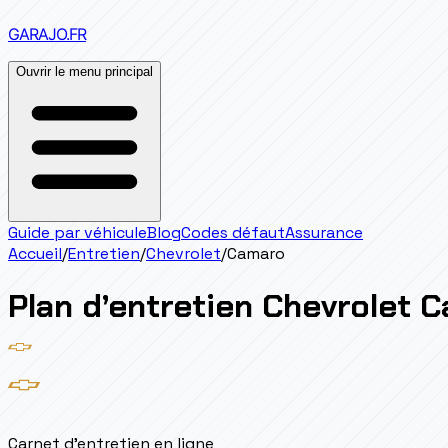
GARAJO
.FR
Ouvrir le menu principal
Guide par véhicule
Blog
Codes défaut
Assurance
Accueil
/
Entretien
/
Chevrolet
/
Camaro
Plan d’entretien
Chevrolet
C
Carnet d'entretien en ligne