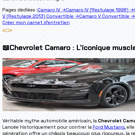
Pages dédiées :
Camaro IV
→
Camaro IV (Restylage 1998)
→
V (Restylage 2013) Convertible
→
Camaro V Convertible
→
Créer mon carnet d'entretien
📖
Chevrolet Camaro : L'iconique muscl
Véritable mythe automobile américain, la
Chevrolet Cam
Lancée historiquement pour contrer la
Ford Mustang
, el
génération offre un châssis beaucoup plus rigoureux, la r