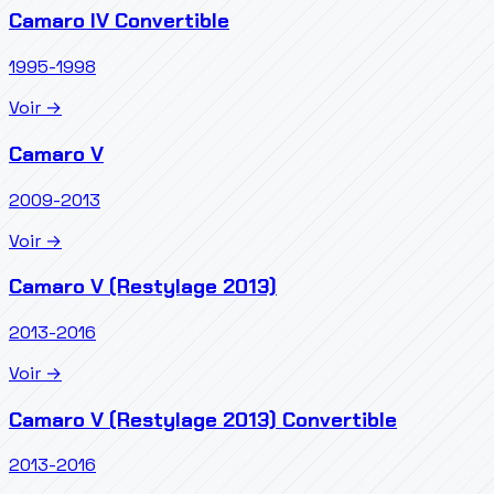
Camaro IV Convertible
1995-1998
Voir →
Camaro V
2009-2013
Voir →
Camaro V (Restylage 2013)
2013-2016
Voir →
Camaro V (Restylage 2013) Convertible
2013-2016