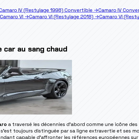
Camaro IV (Restylage 1998) Convertible
→
Camaro IV Conver
Camaro VI
→
Camaro VI (Restylage 2018)
→
Camaro VI (Resty
e car au sang chaud
aro
a traversé les décennies d'abord comme une icône des 
le s'est toujours distinguée par sa ligne extravertie et ses
endant capable d'affronter les références européennes sur 