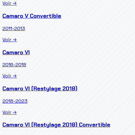
Voir →
Camaro V Convertible
2011-2013
Voir →
Camaro VI
2016-2018
Voir →
Camaro VI (Restylage 2018)
2018-2023
Voir →
Camaro VI (Restylage 2018) Convertible