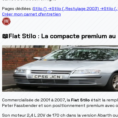
Pages dédiées :
Stilo ()
→
Stilo (, Restylage 2003)
→
Stilo (
Créer mon carnet d'entretien
📖
Fiat Stilo : La compacte premium au
Commercialisée de 2001 à 2007, la
Fiat Stilo
était la remp
Peter Fassbender et son positionnement premium avec op
Son moteur 2,4 L 20V de 170 ch dans la version Abarth ou 