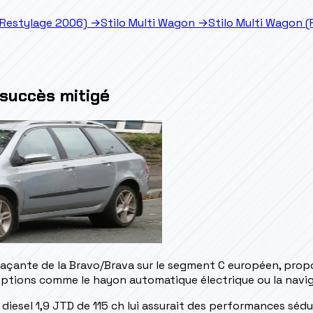
, Restylage 2006)
→
Stilo Multi Wagon
→
Stilo Multi Wagon 
 succès mitigé
laçante de la Bravo/Brava sur le segment C européen, propo
tions comme le hayon automatique électrique ou la navig
diesel 1,9 JTD de 115 ch lui assurait des performances sédu