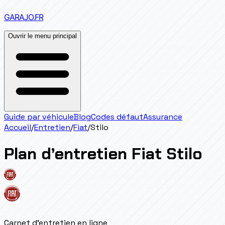
GARAJO
.FR
Ouvrir le menu principal
Guide par véhicule
Blog
Codes défaut
Assurance
Accueil
/
Entretien
/
Fiat
/
Stilo
Plan d’entretien
Fiat
Stilo
Carnet d'entretien en ligne