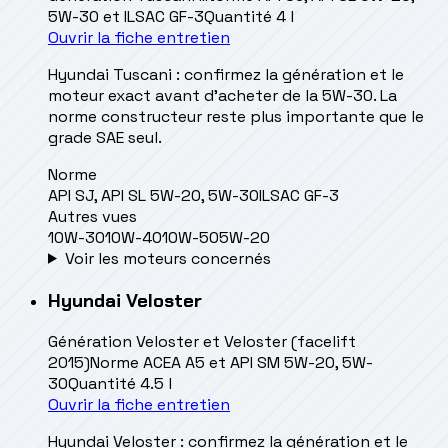
5W-30 et ILSAC GF-3
Quantité
4 l
Ouvrir la fiche entretien
Hyundai Tuscani : confirmez la génération et le
moteur exact avant d’acheter de la 5W-30. La
norme constructeur reste plus importante que le
grade SAE seul.
Norme
API SJ, API SL 5W-20, 5W-30
ILSAC GF-3
Autres vues
10W-30
10W-40
10W-50
5W-20
Voir les moteurs concernés
Hyundai
Veloster
Génération
Veloster et Veloster (facelift
2015)
Norme
ACEA A5 et API SM 5W-20, 5W-
30
Quantité
4.5 l
Ouvrir la fiche entretien
Hyundai Veloster : confirmez la génération et le