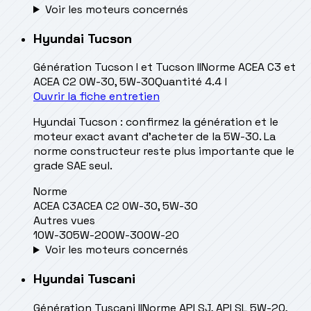
Voir les moteurs concernés
Hyundai
Tucson
Génération
Tucson I et Tucson II
Norme
ACEA C3 et
ACEA C2 0W-30, 5W-30
Quantité
4.4 l
Ouvrir la fiche entretien
Hyundai Tucson : confirmez la génération et le
moteur exact avant d’acheter de la 5W-30. La
norme constructeur reste plus importante que le
grade SAE seul.
Norme
ACEA C3
ACEA C2 0W-30, 5W-30
Autres vues
10W-30
5W-20
0W-30
0W-20
Voir les moteurs concernés
Hyundai
Tuscani
Génération
Tuscani II
Norme
API SJ, API SL 5W-20,