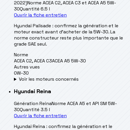
2022)
Norme
ACEA C2, ACEA C3 et ACEA A5 5W-
30
Quantité
6.5 l
Ouvrir la fiche entretien
Hyundai Palisade : confirmez la génération et le
moteur exact avant d’acheter de la 5W-30. La
norme constructeur reste plus importante que le
grade SAE seul.
Norme
ACEA C2, ACEA C3
ACEA A5 5W-30
Autres vues
0W-30
Voir les moteurs concernés
Hyundai
Reina
Génération
Reina
Norme
ACEA A5 et API SM 5W-
30
Quantité
3.5 l
Ouvrir la fiche entretien
Hyundai Reina : confirmez la génération et le