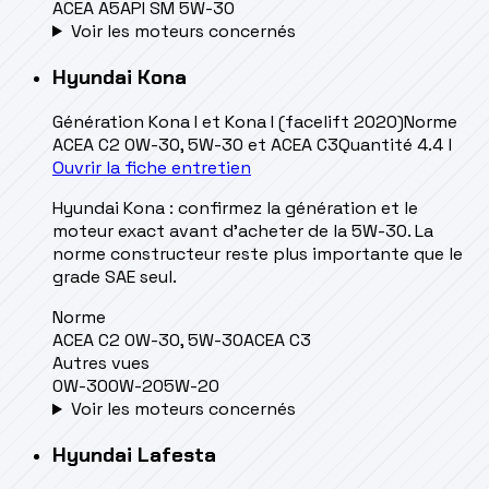
ACEA A5
API SM 5W-30
Voir les moteurs concernés
Hyundai
Kona
Génération
Kona I et Kona I (facelift 2020)
Norme
ACEA C2 0W-30, 5W-30 et ACEA C3
Quantité
4.4 l
Ouvrir la fiche entretien
Hyundai Kona : confirmez la génération et le
moteur exact avant d’acheter de la 5W-30. La
norme constructeur reste plus importante que le
grade SAE seul.
Norme
ACEA C2 0W-30, 5W-30
ACEA C3
Autres vues
0W-30
0W-20
5W-20
Voir les moteurs concernés
Hyundai
Lafesta