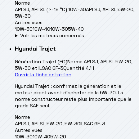
Norme
API SJ, API SL (>-18 °C) 10W-30
API SJ, API SL 5W-20,
5W-30
Autres vues
10W-30
10W-40
10W-50
5W-40
Voir les moteurs concernés
Hyundai
Trajet
Génération
Trajet (FO)
Norme
API SJ, API SL 5W-20,
5W-30 et ILSAC GF-3
Quantité
4.1 l
Ouvrir la fiche entretien
Hyundai Trajet : confirmez la génération et le
moteur exact avant d’acheter de la 5W-30. La
norme constructeur reste plus importante que le
grade SAE seul.
Norme
API SJ, API SL 5W-20, 5W-30
ILSAC GF-3
Autres vues
10W-30
10W-40
5W-20