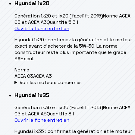
Hyundai
ix20
Génération
ix20 et ix20 (facelift 2015)
Norme
ACEA
C3 et ACEA A5
Quantité
5.3 l
Ouvrir la fiche entretien
Hyundai ix20 : confirmez la génération et le moteur
exact avant d’acheter de la 5W-30. La norme
constructeur reste plus importante que le grade
SAE seul.
Norme
ACEA C3
ACEA A5
Voir les moteurs concernés
Hyundai
ix35
Génération
ix35 et ix35 (Facelift 2013)
Norme
ACEA
C3 et ACEA A5
Quantité
8 l
Ouvrir la fiche entretien
Hyundai ix35 : confirmez la génération et le moteur