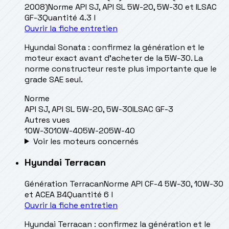
2008)
Norme
API SJ, API SL 5W-20, 5W-30 et ILSAC
GF-3
Quantité
4.3 l
Ouvrir la fiche entretien
Hyundai Sonata : confirmez la génération et le
moteur exact avant d’acheter de la 5W-30. La
norme constructeur reste plus importante que le
grade SAE seul.
Norme
API SJ, API SL 5W-20, 5W-30
ILSAC GF-3
Autres vues
10W-30
10W-40
5W-20
5W-40
Voir les moteurs concernés
Hyundai
Terracan
Génération
Terracan
Norme
API CF-4 5W-30, 10W-30
et ACEA B4
Quantité
6 l
Ouvrir la fiche entretien
Hyundai Terracan : confirmez la génération et le