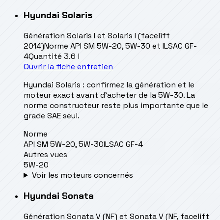
Hyundai
Solaris
Génération
Solaris I et Solaris I (facelift
2014)
Norme
API SM 5W-20, 5W-30 et ILSAC GF-
4
Quantité
3.6 l
Ouvrir la fiche entretien
Hyundai Solaris : confirmez la génération et le
moteur exact avant d’acheter de la 5W-30. La
norme constructeur reste plus importante que le
grade SAE seul.
Norme
API SM 5W-20, 5W-30
ILSAC GF-4
Autres vues
5W-20
Voir les moteurs concernés
Hyundai
Sonata
Génération
Sonata V (NF) et Sonata V (NF, facelift