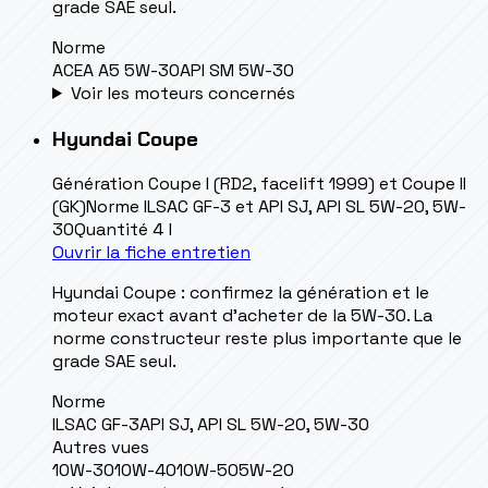
grade SAE seul.
Norme
ACEA A5 5W-30
API SM 5W-30
Voir les moteurs concernés
Hyundai
Coupe
Génération
Coupe I (RD2, facelift 1999) et Coupe II
(GK)
Norme
ILSAC GF-3 et API SJ, API SL 5W-20, 5W-
30
Quantité
4 l
Ouvrir la fiche entretien
Hyundai Coupe : confirmez la génération et le
moteur exact avant d’acheter de la 5W-30. La
norme constructeur reste plus importante que le
grade SAE seul.
Norme
ILSAC GF-3
API SJ, API SL 5W-20, 5W-30
Autres vues
10W-30
10W-40
10W-50
5W-20