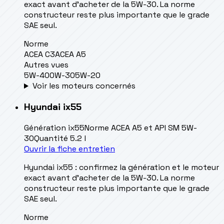
exact avant d’acheter de la 5W-30. La norme
constructeur reste plus importante que le grade
SAE seul.
Norme
ACEA C3
ACEA A5
Autres vues
5W-40
0W-30
5W-20
Voir les moteurs concernés
Hyundai
ix55
Génération
ix55
Norme
ACEA A5 et API SM 5W-
30
Quantité
5.2 l
Ouvrir la fiche entretien
Hyundai ix55 : confirmez la génération et le moteur
exact avant d’acheter de la 5W-30. La norme
constructeur reste plus importante que le grade
SAE seul.
Norme