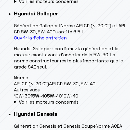
Voir les moteurs concernés
Hyundai
Galloper
Génération
Galloper II
Norme
API CD (<-20 C°) et API
CD 5W-30, 5W-40
Quantité
6.5 l
Ouvrir la fiche entretien
Hyundai Galloper : confirmez la génération et le
moteur exact avant d’acheter de la 5W-30. La
norme constructeur reste plus importante que le
grade SAE seul.
Norme
API CD (<-20 C°)
API CD 5W-30, 5W-40
Autres vues
10W-30
15W-40
5W-40
10W-40
Voir les moteurs concernés
Hyundai
Genesis
Génération
Genesis et Genesis Coupe
Norme
ACEA