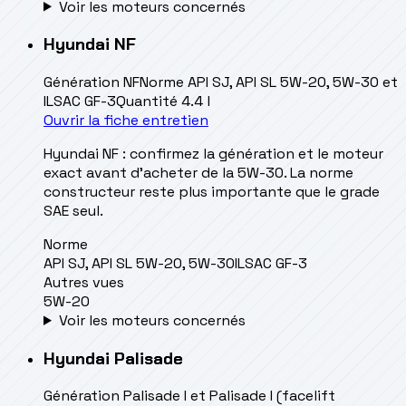
Voir les moteurs concernés
Hyundai
NF
Génération
NF
Norme
API SJ, API SL 5W-20, 5W-30 et
ILSAC GF-3
Quantité
4.4 l
Ouvrir la fiche entretien
Hyundai NF : confirmez la génération et le moteur
exact avant d’acheter de la 5W-30. La norme
constructeur reste plus importante que le grade
SAE seul.
Norme
API SJ, API SL 5W-20, 5W-30
ILSAC GF-3
Autres vues
5W-20
Voir les moteurs concernés
Hyundai
Palisade
Génération
Palisade I et Palisade I (facelift