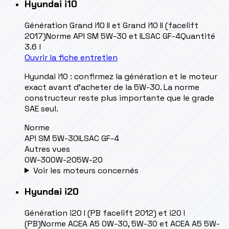
Hyundai
i10
Génération
Grand i10 II et Grand i10 II (facelift
2017)
Norme
API SM 5W-30 et ILSAC GF-4
Quantité
3.6 l
Ouvrir la fiche entretien
Hyundai i10 : confirmez la génération et le moteur
exact avant d’acheter de la 5W-30. La norme
constructeur reste plus importante que le grade
SAE seul.
Norme
API SM 5W-30
ILSAC GF-4
Autres vues
0W-30
0W-20
5W-20
Voir les moteurs concernés
Hyundai
i20
Génération
i20 I (PB facelift 2012) et i20 I
(PB)
Norme
ACEA A5 0W-30, 5W-30 et ACEA A5 5W-