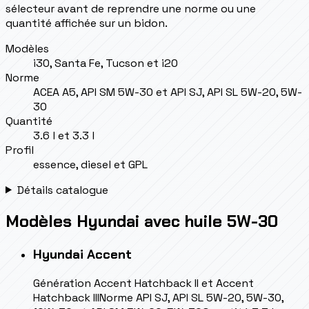
sélecteur avant de reprendre une norme ou une
quantité affichée sur un bidon.
Modèles
i30, Santa Fe, Tucson et i20
Norme
ACEA A5, API SM 5W-30 et API SJ, API SL 5W-20, 5W-
30
Quantité
3.6 l et 3.3 l
Profil
essence, diesel et GPL
Détails catalogue
Modèles Hyundai avec huile 5W-30
Hyundai
Accent
Génération
Accent Hatchback II et Accent
Hatchback III
Norme
API SJ, API SL 5W-20, 5W-30,