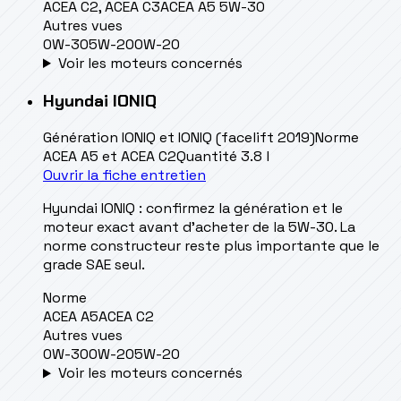
ACEA C2, ACEA C3
ACEA A5 5W-30
Autres vues
0W-30
5W-20
0W-20
Voir les moteurs concernés
Hyundai
IONIQ
Génération
IONIQ et IONIQ (facelift 2019)
Norme
ACEA A5 et ACEA C2
Quantité
3.8 l
Ouvrir la fiche entretien
Hyundai IONIQ : confirmez la génération et le
moteur exact avant d’acheter de la 5W-30. La
norme constructeur reste plus importante que le
grade SAE seul.
Norme
ACEA A5
ACEA C2
Autres vues
0W-30
0W-20
5W-20
Voir les moteurs concernés