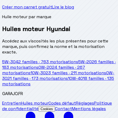
Créer mon carnet gratuit
Lire le blog
Huile moteur par marque
Huiles moteur Hyundai
Accédez aux viscosités les plus présentes pour cette
marque, puis confirmez la norme et la motorisation
exacte.
5W-30
42
familles
·
763
motorisations
5W-20
26
familles
·
183
motorisations
0W-20
24
familles
·
267
motorisations
10W-30
23
familles
·
211
motorisations
0W-
30
21
familles
·
173
motorisations
10W-40
18
familles
·
135
motorisations
GARAJO
.FR
Entretien
Huiles moteur
Codes défaut
Réglages
Politique
de confidentialité
Contact
Mentions légales
Cookies