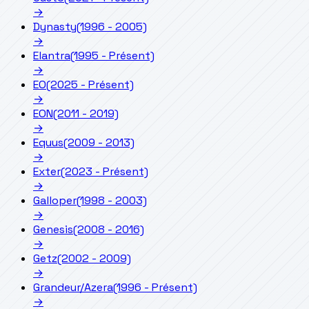
→
Dynasty
(1996 - 2005)
→
Elantra
(1995 - Présent)
→
EO
(2025 - Présent)
→
EON
(2011 - 2019)
→
Equus
(2009 - 2013)
→
Exter
(2023 - Présent)
→
Galloper
(1998 - 2003)
→
Genesis
(2008 - 2016)
→
Getz
(2002 - 2009)
→
Grandeur/Azera
(1996 - Présent)
→