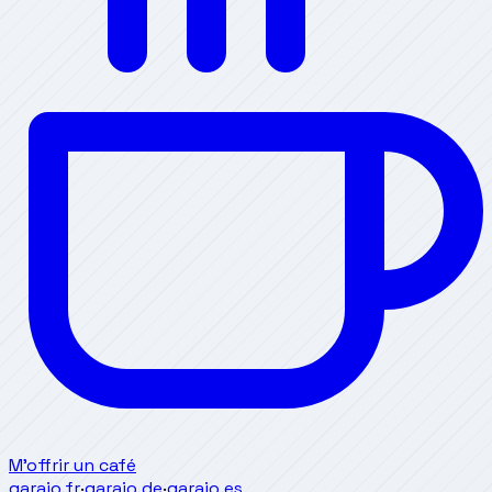
M'offrir un café
garajo.fr
·
garajo.de
·
garajo.es