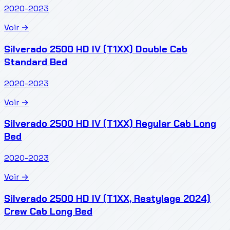
2020-2023
Voir →
Silverado 2500 HD IV (T1XX) Double Cab
Standard Bed
2020-2023
Voir →
Silverado 2500 HD IV (T1XX) Regular Cab Long
Bed
2020-2023
Voir →
Silverado 2500 HD IV (T1XX, Restylage 2024)
Crew Cab Long Bed