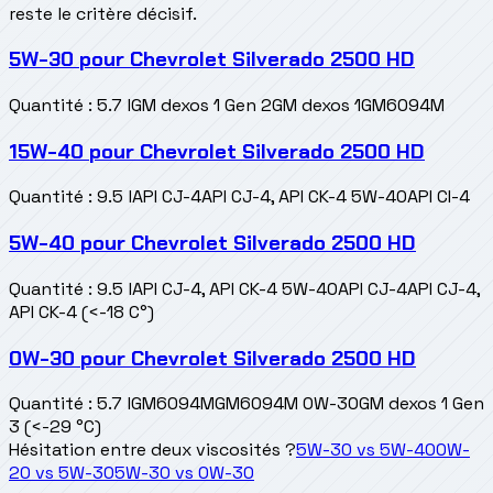
reste le critère décisif.
5W-30
pour
Chevrolet Silverado 2500 HD
Quantité
:
5.7 l
GM dexos 1 Gen 2
GM dexos 1
GM6094M
15W-40
pour
Chevrolet Silverado 2500 HD
Quantité
:
9.5 l
API CJ-4
API CJ-4, API CK-4 5W-40
API CI-4
5W-40
pour
Chevrolet Silverado 2500 HD
Quantité
:
9.5 l
API CJ-4, API CK-4 5W-40
API CJ-4
API CJ-4,
API CK-4 (<-18 C°)
0W-30
pour
Chevrolet Silverado 2500 HD
Quantité
:
5.7 l
GM6094M
GM6094M 0W-30
GM dexos 1 Gen
3 (<-29 °C)
Hésitation entre deux viscosités ?
5W-30
vs
5W-40
0W-
20
vs
5W-30
5W-30
vs
0W-30