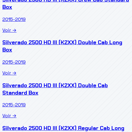
Box
2015-2019
Voir →
Silverado 2500 HD III (K2XX) Double Cab Long
Box
2015-2019
Voir →
Silverado 2500 HD III (K2XX) Double Cab
Standard Box
2015-2019
Voir →
Silverado 2500 HD III (K2XX) Regular Cab Long