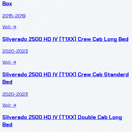
Box
2015-2019
Voir →
Silverado 2500 HD IV (T1XX) Crew Cab Long Bed
2020-2023
Voir →
Silverado 2500 HD IV (T1XX) Crew Cab Standard
Bed
2020-2023
Voir →
Silverado 2500 HD IV (T1XX) Double Cab Long
Bed