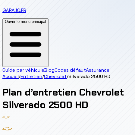
GARAJO
.FR
Ouvrir le menu principal
Guide par véhicule
Blog
Codes défaut
Assurance
Accueil
/
Entretien
/
Chevrolet
/
Silverado 2500 HD
Plan d’entretien
Chevrolet
Silverado 2500 HD