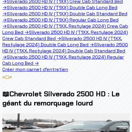
→
Silverado 2500 HD IV (T1XX) Crew Cab Standard Bed
→
Silverado 2500 HD IV (T1XX) Double Cab Long Bed
→
Silverado 2500 HD IV (T1XX) Double Cab Standard Bed
→
Silverado 2500 HD IV (T1XX) Regular Cab Long Bed
→
Silverado 2500 HD IV (T1XX, Restylage 2024) Crew Cab
Long Bed
→
Silverado 2500 HD IV (T1XX, Restylage 2024)
Crew Cab Standard Bed
→
Silverado 2500 HD IV (T1XX,
Restylage 2024) Double Cab Long Bed
→
Silverado 2500
HD IV (T1XX, Restylage 2024) Double Cab Standard Bed
→
Silverado 2500 HD IV (T1XX, Restylage 2024) Regular
Cab Long Bed
→
Créer mon carnet d'entretien
📖
Chevrolet Silverado 2500 HD : Le
géant du remorquage lourd