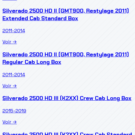
Silverado 2500 HD II (GMT900, Restylage 2011)
Extended Cab Standard Box
2011-2014
Voir →
Silverado 2500 HD II (GMT900, Restylage 2011)
Regular Cab Long Box
2011-2014
Voir →
Silverado 2500 HD III (K2XX) Crew Cab Long Box
2015-2019
Voir →
Silverado 2500 HD III (K2XX) Crew Cab Standard