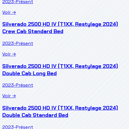
2023-Présent
Voir →
Silverado 2500 HD IV (T1XX, Restylage 2024)
Crew Cab Standard Bed
2023-Présent
Voir →
Silverado 2500 HD IV (T1XX, Restylage 2024)
Double Cab Long Bed
2023-Présent
Voir →
Silverado 2500 HD IV (T1XX, Restylage 2024)
Double Cab Standard Bed
2023-Présent