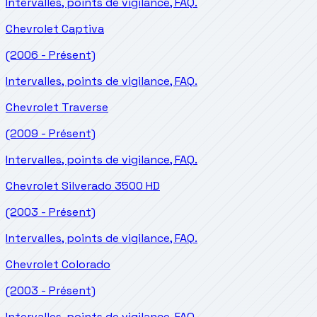
Intervalles, points de vigilance, FAQ.
Chevrolet
Captiva
(2006 - Présent)
Intervalles, points de vigilance, FAQ.
Chevrolet
Traverse
(2009 - Présent)
Intervalles, points de vigilance, FAQ.
Chevrolet
Silverado 3500 HD
(2003 - Présent)
Intervalles, points de vigilance, FAQ.
Chevrolet
Colorado
(2003 - Présent)
Intervalles, points de vigilance, FAQ.